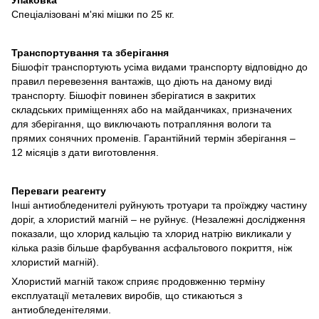
Спеціалізовані м'які мішки по 25 кг.
Транспортування та зберігання
Бішофіт транспортують усіма видами транспорту відповідно до
правил перевезення вантажів, що діють на даному виді
транспорту. Бішофіт повинен зберігатися в закритих
складських приміщеннях або на майданчиках, призначених
для зберігання, що виключають потрапляння вологи та
прямих сонячних променів. Гарантійний термін зберігання –
12 місяців з дати виготовлення.
Переваги реагенту
Інші антиобледенителі руйнують тротуари та проїжджу частину
доріг, а хлористий магній – не руйнує. (Незалежні дослідження
показали, що хлорид кальцію та хлорид натрію викликали у
кілька разів більше фарбування асфальтового покриття, ніж
хлористий магній).
Хлористий магній також сприяє продовженню терміну
експлуатації металевих виробів, що стикаються з
антиобледенітелями.