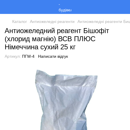
Каталог
Антиожеледні реагенти
Антиожеледні реагенти Б
Антиожеледний реагент Бішофіт
(хлорид магнію) ВСВ ПЛЮС
Німеччина сухий 25 кг
Артикул:
ПГМ-4
Написати відгук