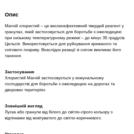
Опис
Магній хлористий – це високоефективний твердий реагент у
гранулах, який застосовується для боротьби з ожеледицею
при низькому температурному режимі – до мінус 35 градусів
Цельсія. Використовується для руйнування крижаного та
снігового покриву. Внаслідок реакції зі снігом викликає його
танення.
Застосування
Хлористий Магній застосовується у комунальному
господарстві для боротьби з ожеледицею на дорогах та
дворових територіях.
Зовнішній вигляд
Луска або гранули від білого до світло-сірого кольору з
відтінками від жовтуватого до світло-коричневого.
Упаковка