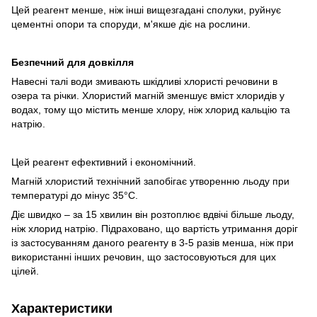
Цей реагент менше, ніж інші вищезгадані сполуки, руйнує
цементні опори та споруди, м'якше діє на рослини.
Безпечний для довкілля
Навесні талі води змивають шкідливі хлористі речовини в
озера та річки. Хлористий магній зменшує вміст хлоридів у
водах, тому що містить менше хлору, ніж хлорид кальцію та
натрію.
Цей реагент ефективний і економічний.
Магній хлористий технічний запобігає утворенню льоду при
температурі до мінус 35°С.
Діє швидко – за 15 хвилин він розтоплює вдвічі більше льоду,
ніж хлорид натрію. Підраховано, що вартість утримання доріг
із застосуванням даного реагенту в 3-5 разів менша, ніж при
використанні інших речовин, що застосовуються для цих
цілей.
Характеристики