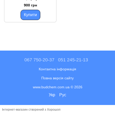
розміром ВСВ Україна 1 шт
900 грн
Купити
067 750-20-37
051 245-21-13
Контактна інформація
Повна версія сайту
www.budchem.com.ua © 2026
Укр
Рус
Інтернет-магазин створений з Хорошоп