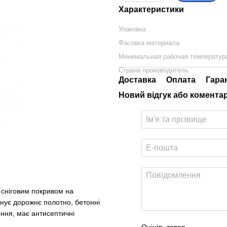
Характеристики
Упаковка
Фасовка материала
Минимальная рабочая температур
Страна производитель
Доставка
Оплата
Гара
Новий відгук або комента
 сніговим покривом на
йнує дорожнє полотно, бетонні
ення, має антисептичні