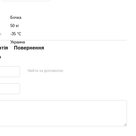
Бочка
50 кг
а
-35 °С
Украина
нтія
Повернення
р
Увійти за допомогою