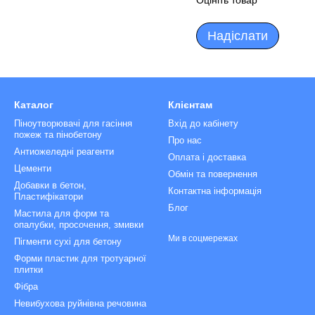
Оцініть товар
Надіслати
Каталог
Клієнтам
Піноутворювачі для гасіння
Вхід до кабінету
пожеж та пінобетону
Про нас
Антиожеледні реагенти
Оплата і доставка
Цементи
Обмін та повернення
Добавки в бетон,
Контактна інформація
Пластифікатори
Блог
Мастила для форм та
опалубки, просочення, змивки
Ми в соцмережах
Пігменти сухі для бетону
Форми пластик для тротуарної
плитки
Фібра
Невибухова руйнівна речовина