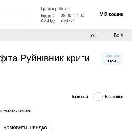
Графік роботи:
Мій кошик
Будні:
09:00–17:00
Сб-Нд:
вихідні
Вхід
Укр
фіта Руйнівник криги
Артикул
ПГМ-17
Порівняти
В бажання
ичувальної знижки
Замовити швидко