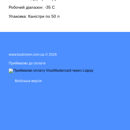
Робочий діапазон: -35 С
Упаковка: Каністри по 50 л
www.budchem.com.ua © 2026
Приймаємо до оплати
Мобільна версія