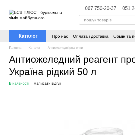
Перейти до основного контенту
067 750-20-37
051 2
Каталог
Про нас
Оплата і доставка
Обмін та 
Головна
Каталог
Антиожеледні реагенти
Антиожеледний реагент прот
Україна рідкий 50 л
В наявності
Написати відгук