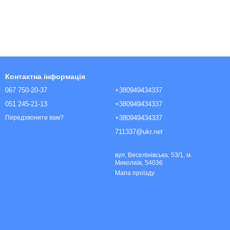
Контактна інформація
067 750-20-37
+380949434337
051 245-21-13
+380949434337
+380949434337
Передзвонити вам?
711337@ukr.net
вул. Веселінівська, 53/1, м.
Миколаїв, 54036
Мапа проїзду