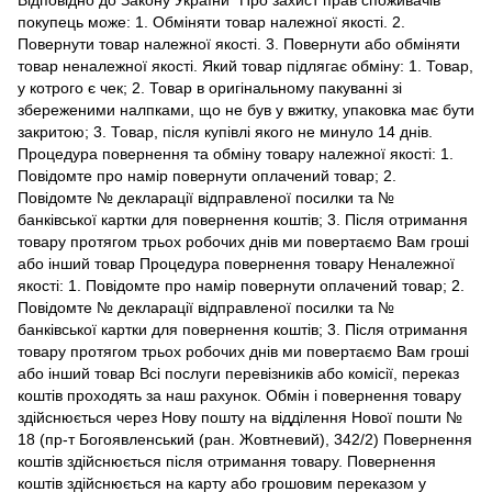
Відповідно до Закону України "Про захист прав споживачів"
покупець може: 1. Обміняти товар належної якості. 2.
Повернути товар належної якості. 3. Повернути або обміняти
товар неналежної якості. Який товар підлягає обміну: 1. Товар,
у котрого є чек; 2. Товар в оригінальному пакуванні зі
збереженими налпками, що не був у вжитку, упаковка має бути
закритою; 3. Товар, після купівлі якого не минуло 14 днів.
Процедура повернення та обміну товару належної якості: 1.
Повідомте про намір повернути оплачений товар; 2.
Повідомте № декларації відправленої посилки та №
банківської картки для повернення коштів; 3. Після отримання
товару протягом трьох робочих днів ми повертаємо Вам гроші
або інший товар Процедура повернення товару Неналежної
якості: 1. Повідомте про намір повернути оплачений товар; 2.
Повідомте № декларації відправленої посилки та №
банківської картки для повернення коштів; 3. Після отримання
товару протягом трьох робочих днів ми повертаємо Вам гроші
або інший товар Всі послуги перевізників або комісії, переказ
коштів проходять за наш рахунок. Обмін і повернення товару
здійснюється через Нову пошту на відділення Нової пошти №
18 (пр-т Богоявленський (ран. Жовтневий), 342/2) Повернення
коштів здійснюється після отримання товару. Повернення
коштів здійснюється на карту або грошовим переказом у