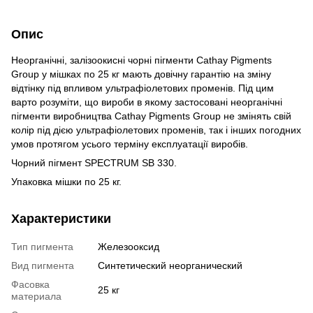
Опис
Неорганічні, залізоокисні чорні пігменти Cathay Pigments
Group у мішках по 25 кг мають довічну гарантію на зміну
відтінку під впливом ультрафіолетових променів. Під цим
варто розуміти, що вироби в якому застосовані неорганічні
пігменти виробництва Cathay Pigments Group не змінять свій
колір під дією ультрафіолетових променів, так і інших погодних
умов протягом усього терміну експлуатації виробів.
Чорний пігмент SPECTRUM SB 330.
Упаковка мішки по 25 кг.
Характеристики
Тип пигмента
Железооксид
Вид пигмента
Синтетический неорганический
Фасовка
25 кг
материала