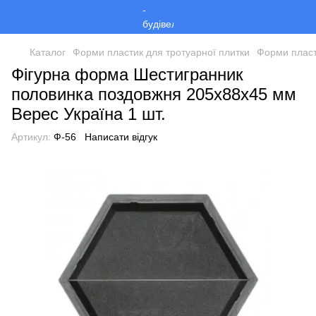
Каталог
Форми пластик для тротуарної плитки
Форми пласт
Фігурна форма Шестигранник
половинка поздовжня 205х88х45 мм
Верес Україна 1 шт.
Артикул:
Ф-56
Написати відгук