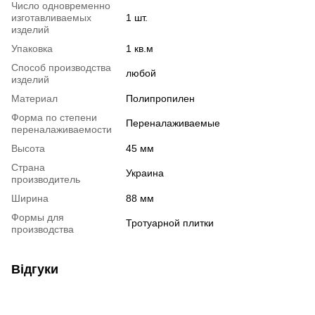
Число одновременно
изготавливаемых
1 шт.
изделий
Упаковка
1 кв.м
Способ производства
любой
изделий
Материал
Полипропилен
Форма по степени
Переналаживаемые
переналаживаемости
Высота
45 мм
Страна
Украина
производитель
Ширина
88 мм
Формы для
Тротуарной плитки
производства
Відгуки