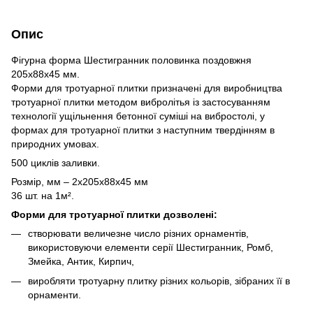
Опис
Фігурна форма Шестигранник половинка поздовжня
205х88х45 мм.
Форми для тротуарної плитки призначені для виробництва
тротуарної плитки методом вибролітья із застосуванням
технології ущільнення бетонної суміші на вибростолі, у
формах для тротуарної плитки з наступним твердінням в
природних умовах.
500 циклів заливки.
Розмір, мм – 2х205х88х45 мм
36 шт. на 1м².
Форми для тротуарної плитки дозволені:
створювати величезне число різних орнаментів,
використовуючи елементи серії Шестигранник, Ромб,
Змейка, Антик, Кирпич,
виробляти тротуарну плитку різних кольорів, зібраних її в
орнаменти.