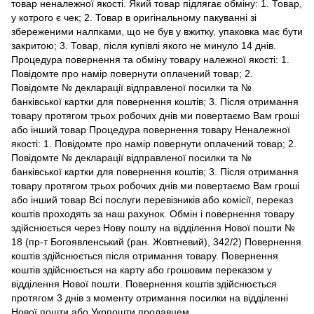
товар неналежної якості. Який товар підлягає обміну: 1. Товар,
у котрого є чек; 2. Товар в оригінальному пакуванні зі
збереженими налпками, що не був у вжитку, упаковка має бути
закритою; 3. Товар, після купівлі якого не минуло 14 днів.
Процедура повернення та обміну товару належної якості: 1.
Повідомте про намір повернути оплачений товар; 2.
Повідомте № декларації відправленої посилки та №
банківської картки для повернення коштів; 3. Після отримання
товару протягом трьох робочих днів ми повертаємо Вам гроші
або інший товар Процедура повернення товару Неналежної
якості: 1. Повідомте про намір повернути оплачений товар; 2.
Повідомте № декларації відправленої посилки та №
банківської картки для повернення коштів; 3. Після отримання
товару протягом трьох робочих днів ми повертаємо Вам гроші
або інший товар Всі послуги перевізників або комісії, переказ
коштів проходять за наш рахунок. Обмін і повернення товару
здійснюється через Нову пошту на відділення Нової пошти №
18 (пр-т Богоявленський (ран. Жовтневий), 342/2) Повернення
коштів здійснюється після отримання товару. Повернення
коштів здійснюється на карту або грошовим переказом у
відділення Нової пошти. Повернення коштів здійснюється
протягом 3 днів з моменту отримання посилки на відділенні
Нової пошти або Укрпошти продавцем.