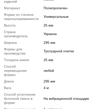
изделий
Материал
Полипропилен
Форма по степени
Универсальные
переналаживаемости
Высота
25 мм
Страна
Украина
производитель
Ширина
295 мм
Формы для
Тротуарной плитки
производства
Толщина камня
25 мм
Способ
перемещение
любой
формы
Длина
295 мм
Вага
4 кг
Способ уплотнения
бетонной смеси в
На вибрационной площадке
форме