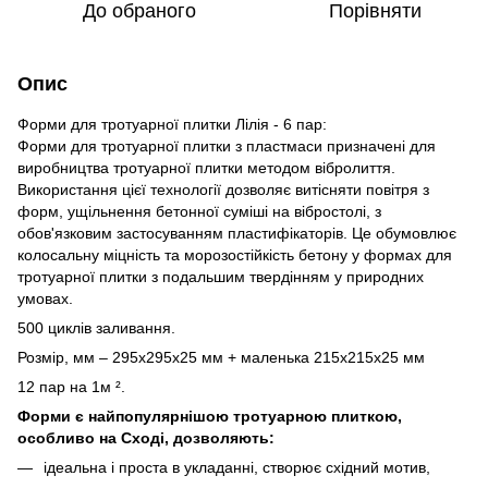
До обраного
Порівняти
Опис
Форми для тротуарної плитки Лілія - 6 пар:
Форми для тротуарної плитки з пластмаси призначені для
виробництва тротуарної плитки методом вібролиття.
Використання цієї технології дозволяє витісняти повітря з
форм, ущільнення бетонної суміші на вібростолі, з
обов'язковим застосуванням пластифікаторів. Це обумовлює
колосальну міцність та морозостійкість бетону у формах для
тротуарної плитки з подальшим твердінням у природних
умовах.
500 циклів заливання.
Розмір, мм – 295х295х25 мм + маленька 215х215х25 мм
12 пар на 1м ².
Форми є найпопулярнішою тротуарною плиткою,
особливо на Сході, дозволяють:
ідеальна і проста в укладанні, створює східний мотив,