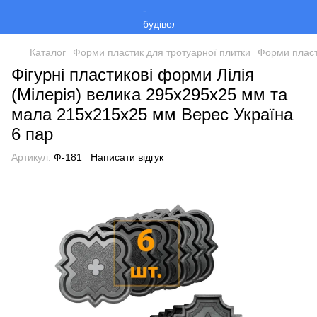
Каталог
Форми пластик для тротуарної плитки
Форми пласт
Фігурні пластикові форми Лілія
(Мілерія) велика 295х295х25 мм та
мала 215х215х25 мм Верес Україна
6 пар
Артикул:
Ф-181
Написати відгук