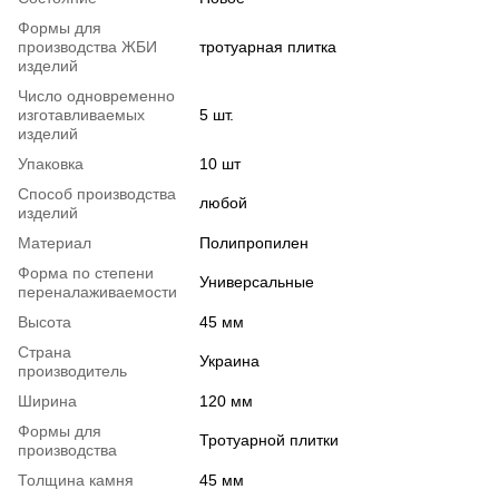
Формы для
производства ЖБИ
тротуарная плитка
изделий
Число одновременно
изготавливаемых
5 шт.
изделий
Упаковка
10 шт
Способ производства
любой
изделий
Материал
Полипропилен
Форма по степени
Универсальные
переналаживаемости
Высота
45 мм
Страна
Украина
производитель
Ширина
120 мм
Формы для
Тротуарной плитки
производства
Толщина камня
45 мм