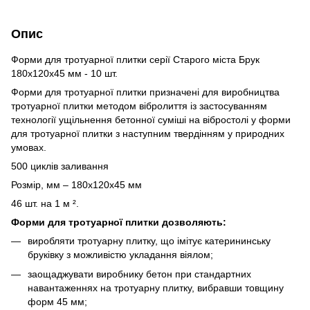
Опис
Форми для тротуарної плитки серії Старого міста Брук
180х120х45 мм - 10 шт.
Форми для тротуарної плитки призначені для виробництва
тротуарної плитки методом вібролиття із застосуванням
технології ущільнення бетонної суміші на вібростолі у форми
для тротуарної плитки з наступним твердінням у природних
умовах.
500 циклів заливання
Розмір, мм – 180х120х45 мм
46 шт. на 1 м ².
Форми для тротуарної плитки дозволяють:
виробляти тротуарну плитку, що імітує катерининську
бруківку з можливістю укладання віялом;
заощаджувати виробнику бетон при стандартних
навантаженнях на тротуарну плитку, вибравши товщину
форм 45 мм;