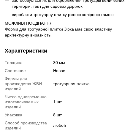
застосовується як для оформлення тротуарів величезних
територій, так і для садових доріжок,
виробляти тротуарну плитку різною колірною гамою.
МОЖЛИВІ ПОЄДНАННЯ
Форми для тротуарної плитки Зірка має свою властиву
архітектурну виразність.
Характеристики
Толщина
30 мм
Состояние
Новое
Формы для
производства ЖБИ
тротуарная плитка
изделий
Число одновременно
изготавливаемых
1 шт.
изделий
Упаковка
8 шт
Способ производства
любой
изделий