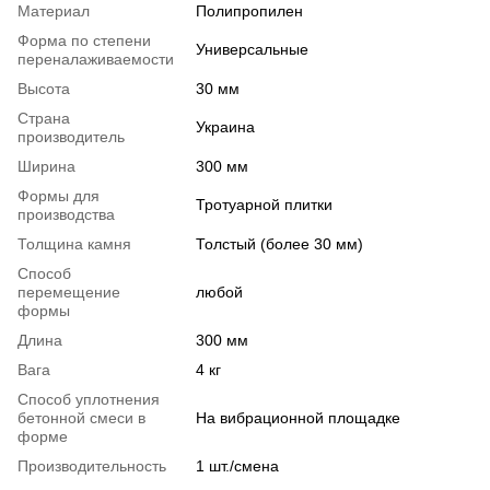
Материал
Полипропилен
Форма по степени
Универсальные
переналаживаемости
Высота
30 мм
Страна
Украина
производитель
Ширина
300 мм
Формы для
Тротуарной плитки
производства
Толщина камня
Толстый (более 30 мм)
Способ
перемещение
любой
формы
Длина
300 мм
Вага
4 кг
Способ уплотнения
бетонной смеси в
На вибрационной площадке
форме
Производительность
1 шт./смена