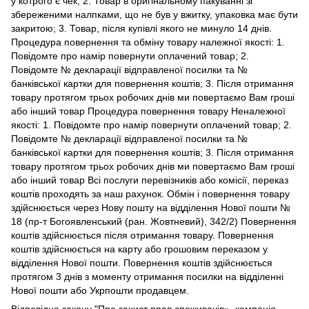
у котрого є чек; 2. Товар в оригінальному пакуванні зі
збереженими налпками, що не був у вжитку, упаковка має бути
закритою; 3. Товар, після купівлі якого не минуло 14 днів.
Процедура повернення та обміну товару належної якості: 1.
Повідомте про намір повернути оплачений товар; 2.
Повідомте № декларації відправленої посилки та №
банківської картки для повернення коштів; 3. Після отримання
товару протягом трьох робочих днів ми повертаємо Вам гроші
або інший товар Процедура повернення товару Неналежної
якості: 1. Повідомте про намір повернути оплачений товар; 2.
Повідомте № декларації відправленої посилки та №
банківської картки для повернення коштів; 3. Після отримання
товару протягом трьох робочих днів ми повертаємо Вам гроші
або інший товар Всі послуги перевізників або комісії, переказ
коштів проходять за наш рахунок. Обмін і повернення товару
здійснюється через Нову пошту на відділення Нової пошти №
18 (пр-т Богоявленський (ран. Жовтневий), 342/2) Повернення
коштів здійснюється після отримання товару. Повернення
коштів здійснюється на карту або грошовим переказом у
відділення Нової пошти. Повернення коштів здійснюється
протягом 3 днів з моменту отримання посилки на відділенні
Нової пошти або Укрпошти продавцем.