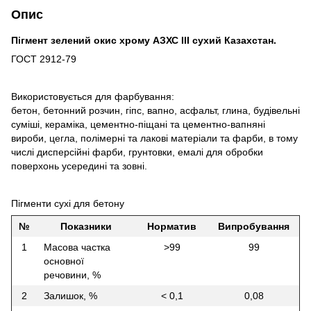
Опис
Пігмент зелений окис хрому АЗХС III сухий Казахстан.
ГОСТ 2912-79
Використовується для фарбування:
бетон, бетонний розчин, гіпс, вапно, асфальт, глина, будівельні
суміші, кераміка, цементно-піщані та цементно-вапняні
вироби, цегла, полімерні та лакові матеріали та фарби, в тому
числі дисперсійні фарби, грунтовки, емалі для обробки
поверхонь усередині та зовні.
Пігменти сухі для бетону
№
Показники
Норматив
Випробування
1
Масова частка
>99
99
основної
речовини, %
2
Залишок, %
< 0,1
0,08