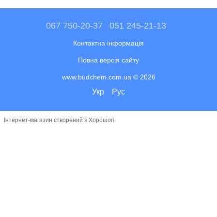
067 750-20-37
051 245-21-13
Контактна інформація
Повна версія сайту
www.budchem.com.ua © 2026
Укр
Рус
Інтернет-магазин створений з Хорошоп