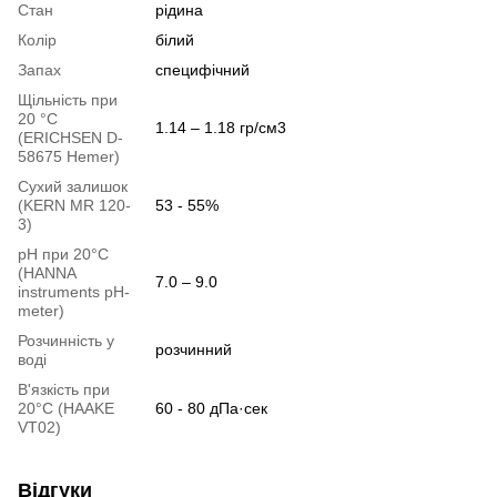
Стан
рідина
Колір
білий
Запах
специфічний
Щільність при
20 °С
1.14 – 1.18 гр/см3
(ERICHSEN D-
58675 Hemer)
Сухий залишок
(KERN MR 120-
53 - 55%
3)
pH при 20°С
(HANNA
7.0 – 9.0
instruments pH-
meter)
Розчинність у
розчинний
воді
В'язкість при
20°С (HAAKE
60 - 80 дПа·сек
VT02)
Відгуки