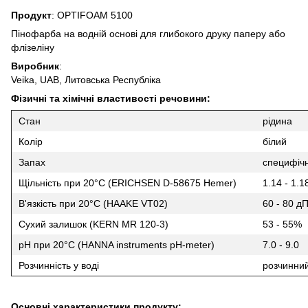
Продукт
: OPTIFOAM 5100
Пінофарба на водній основі для глибокого друку паперу або
флізеліну
Виробник
:
Veika, UAB, Литовська Республіка
Фізичні та хімічні властивості речовини:
Стан
рідина
Колір
білий
Запах
специфіч
Щільність при 20°С (ERICHSEN D-58675 Hemer)
1.14 - 1.1
В'язкість при 20°С (HAAKE VT02)
60 - 80 д
Сухий залишок (KERN MR 120-3)
53 - 55%
pH при 20°С (HANNA instruments pH-meter)
7.0 - 9.0
Розчинність у воді
розчинни
Основні характеристики продукту: