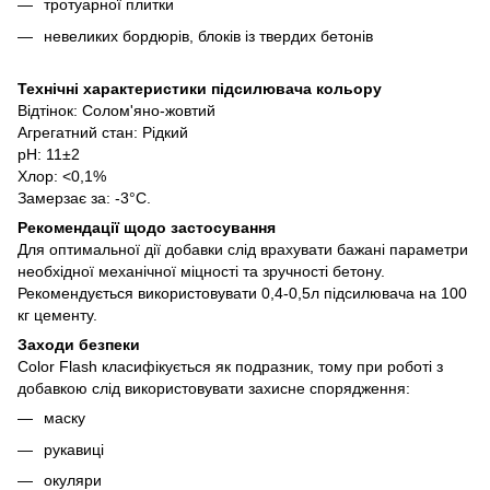
тротуарної плитки
невеликих бордюрів, блоків із твердих бетонів
Технічні характеристики підсилювача кольору
Відтінок: Солом'яно-жовтий
Агрегатний стан: Рідкий
pH: 11±2
Хлор: <0,1%
Замерзає за: -3°C.
Рекомендації щодо застосування
Для оптимальної дії добавки слід врахувати бажані параметри
необхідної механічної міцності та зручності бетону.
Рекомендується використовувати 0,4-0,5л підсилювача на 100
кг цементу.
Заходи безпеки
Color Flash класифікується як подразник, тому при роботі з
добавкою слід використовувати захисне спорядження:
маску
рукавиці
окуляри