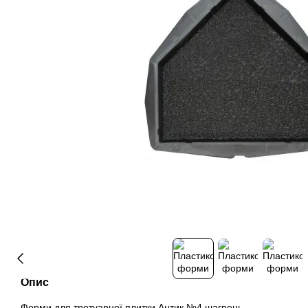
Опис
Форми для тротуарної плитки Антик №4 шагрень.