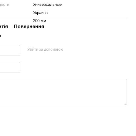
мости
Универсальные
Украина
200 мм
нтія
Повернення
р
Увійти за допомогою