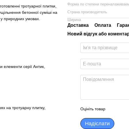
Форма по степени переналаживае
готовленні тротуарної плитки,
Страна производитель
ущільнення бетонної суміші на
м у природних умовах.
Ширина
Доставка
Оплата
Гара
Новий відгук або комента
и елементи серії Антик,
ях на тротуарну плитку,
Оцініть товар
Надіслати