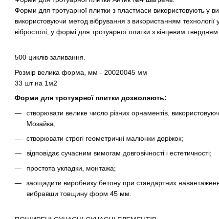
Форми для тротуарної плитки з пластмаси використовують у ви
використовуючи метод вібрування з використанням технології 
вібростолі, у формі для тротуарної плитки з кінцевим твердня
500 циклів заливання.
Розмір
велика форма
, мм - 20020045 мм
33 шт на 1м2
Форми для тротуарної плитки дозволяють:
створювати велике число різних орнаментів, використовуюч
Мозайка;
створювати строгі геометричні малюнки доріжок;
відповідає сучасним вимогам довговічності і естетичності;
простота укладки, монтажа;
заощадити виробнику бетону при стандартних навантаженн
вибравши товщину форм 45 мм.