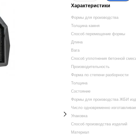
Характеристики
Формы для производства
Толщина камня
Способ перемещение формы
Длина
Вага
Способ уплотнения бетонной смес
Производительность
Форма по степени разборности
Толщина
Состояние
Формы для производства ЖБИ из
Число одновременно изготавлива
Упаковка
Способ производства изделий
Материал