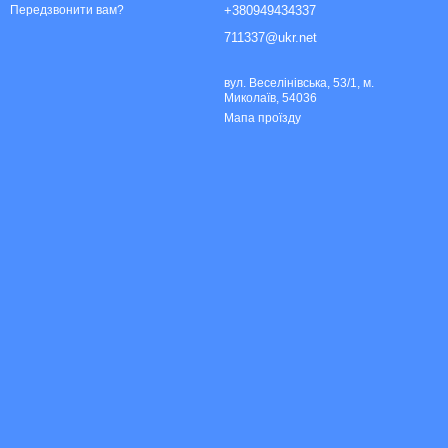
+380949434337
Передзвонити вам?
711337@ukr.net
вул. Веселінівська, 53/1, м.
Миколаїв, 54036
Мапа проїзду