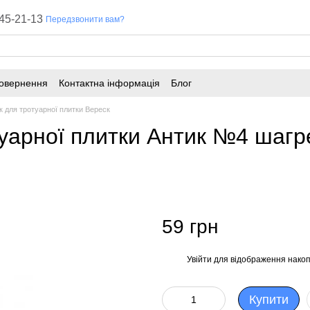
45-21-13
Передзвонити вам?
повернення
Контактна інформація
Блог
 для тротуарної плитки Вереск
уарної плитки Антик №4 шагр
59 грн
Увійти
для відображення накоп
%
Купити