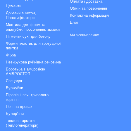
Оплата і доставка
Цементи
Обмін та повернення
Добавки в бетон,
Контактна інформація
Пластифікатори
Блог
Мастила для форм та
опалубки, просочення, змивки
Ми в соцмережах
Пігменти сухі для бетону
Форми пластик для тротуарної
плитки
Фібра
Невибухова руйнівна речовина
Боротьба з амброзією
АМБРОСТОП
Спецодяг
Буржуйки
Піролізні печі тривалого
горіння
Печі на дровах
Булер'яни
Теплові гармати
(Теплогенератори)