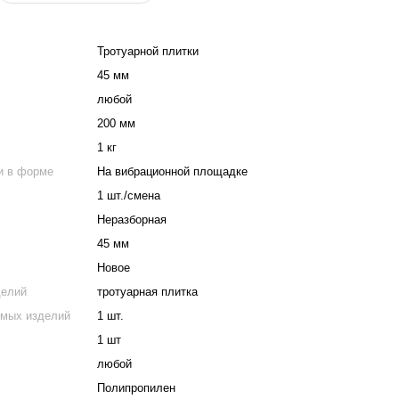
Тротуарной плитки
45 мм
любой
200 мм
1 кг
и в форме
На вибрационной площадке
1 шт./смена
Неразборная
45 мм
Новое
делий
тротуарная плитка
емых изделий
1 шт.
1 шт
любой
Полипропилен