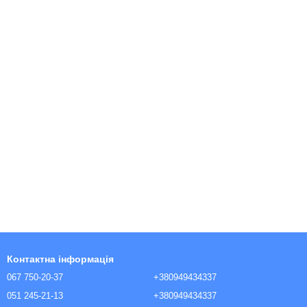
Контактна інформація
067 750-20-37
+380949434337
051 245-21-13
+380949434337