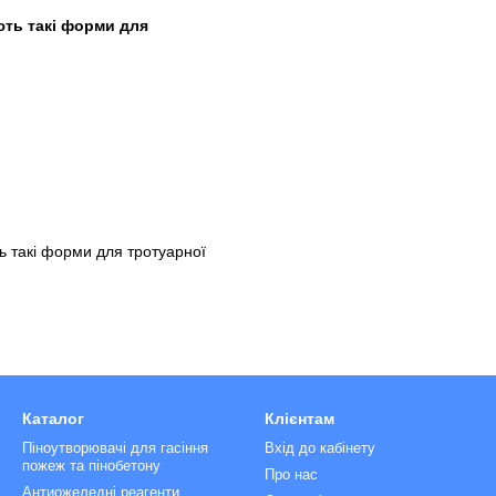
ють такі форми для
 такі форми для тротуарної
Каталог
Клієнтам
Піноутворювачі для гасіння
Вхід до кабінету
пожеж та пінобетону
Про нас
Антиожеледні реагенти