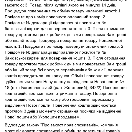
закритою; 3. Товар, після купівлі якого не минуло 14 днів.
Процедура повернення та обміну товару належної якості: 1.
Повідомте про намір повернути оплачений товар; 2.
Повідомте № декларації відправленої посилки та №
банківської картки для повернення коштів; 3. Після отримання
товару протягом трьох робочих днів ми повертаємо Вам гроші
або інший товар Процедура повернення товару Неналежної
якості: 1. Повідомте про намір повернути оплачений товар; 2.
Повідомте № декларації відправленої посилки та №
банківської картки для повернення коштів; 3. Після отримання
товару протягом трьох робочих днів ми повертаємо Вам гроші
або інший товар Всі послуги перевізників або комісії, переказ
коштів проходять за наш рахунок. Обмін і повернення товару
здійснюється через Нову пошту на відділення Нової пошти №
18 (пр-т Богоявленський (ран. Жовтневий), 342/2) Повернення
коштів здійснюється після отримання товару. Повернення
коштів здійснюється на карту або грошовим переказом у
відділення Нової пошти. Повернення коштів здійснюється
протягом 3 днів з моменту отримання посилки на відділенні
Нової пошти або Укрпошти продавцем.
Відповідно закону
"Про захист прав споживачів»
, компанія
може відмовити споживачеві в обміні та поверненні товарів