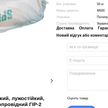
Вес упаковки
50 кг
Марка цемента
М600
Упаковка
Полипр
Страна производитель
Украин
Доставка
Оплата
Гара
Новий відгук або комента
кий, лужостійкий,
Оцініть товар
провідний ГІР-2