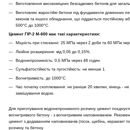
Виготовлення високоміцних безсадкових бетонів для загаль
Виготовляє жаростійкі бетони під фундаменти доменних печ
кеконів та іншого обладнання, що піддається постійному аб
500°C до 1000°C.
Цемент ГІР-2 М-600 має такі характеристики:
Міцність при стисканні: 25 МПа через 2 доби та 60 МПа чере
Лінійне розширення: від 0,05 до 0,15%.
Водонепроникність: 0,5 МПа через 48 годин.
Сульфатостійкість та лугостійкість: не менше 1.
Вогнетривкість: до 1000°C.
Час початку схоплювання: не раніше 20 хвилин, кінець - не 
замішування водою.
Для приготування водонепроникного розчину цемент поєднуєтьс
вогнетривкого бетону - з вогнетривким наповнювачем. Рекоме
цемент з додаванням наповнювачів (пісок, щебінь, керамзит т
розчину та бетону.