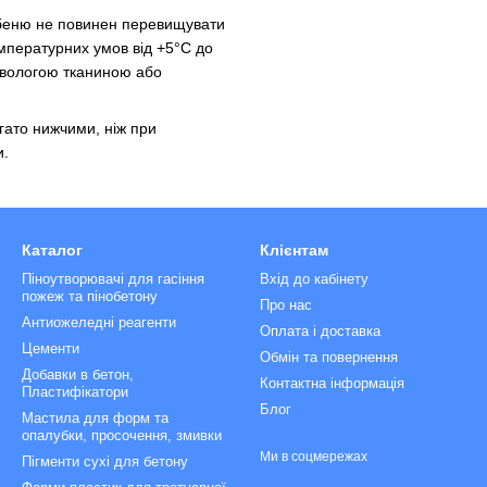
ебеню не повинен перевищувати
мпературних умов від +5°C до
 вологою тканиною або
гато нижчими, ніж при
и.
Каталог
Клієнтам
Піноутворювачі для гасіння
Вхід до кабінету
пожеж та пінобетону
Про нас
Антиожеледні реагенти
Оплата і доставка
Цементи
Обмін та повернення
Добавки в бетон,
Контактна інформація
Пластифікатори
Блог
Мастила для форм та
опалубки, просочення, змивки
Ми в соцмережах
Пігменти сухі для бетону