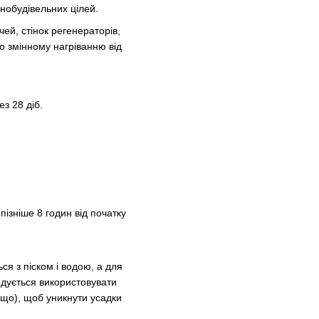
нобудівельних цілей.
ей, стінок регенераторів,
о змінному нагріванню від
з 28 діб.
пізніше 8 годин від початку
я з піском і водою, а для
ндується використовувати
ощо), щоб уникнути усадки