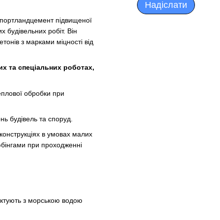
Надіслати
 портландцемент підвищеної
х будівельних робіт. Він
тонів з марками міцності від
х та спеціальних роботах,
еплової обробки при
ь будівель та споруд.
х конструкціях в умовах малих
юбінгами при проходженні
актують з морською водою