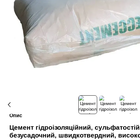
Опис
Цемент гідроізоляційний, сульфатостій
безусадочний, швидкотвердний, високо