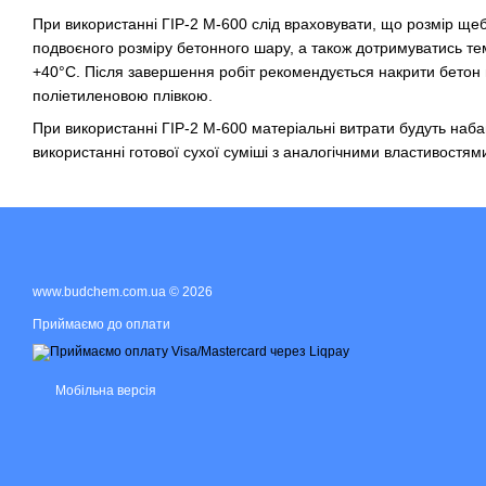
При використанні ГІР-2 М-600 слід враховувати, що розмір щ
подвоєного розміру бетонного шару, а також дотримуватись те
+40°C. Після завершення робіт рекомендується накрити бетон
поліетиленовою плівкою.
При використанні ГІР-2 М-600 матеріальні витрати будуть наба
використанні готової сухої суміші з аналогічними властивостям
www.budchem.com.ua © 2026
Приймаємо до оплати
Мобільна версія