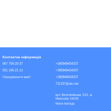
Контактна інформація
067 750-20-37
+380949434337
051 245-21-13
+380949434337
+380949434337
Передзвонити вам?
711337@ukr.net
вул. Веселінівська, 53/1, м.
Миколаїв, 54036
Мапа проїзду