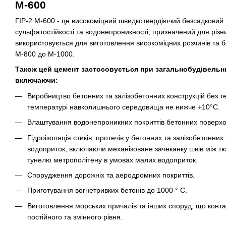
М-600
ГІР-2 М-600 - це високоміцний швидкотвердіючий безсадковий
сульфатостійкості та водонепроникності, призначений для різни
використовується для виготовлення високоміцних розчинів та бе
М-800 до М-1000.
Також цей цемент застосовується при загальнобудівельни
включаючи:
Виробництво бетонних та залізобетонних конструкцій без т
температурі навколишнього середовища не нижче +10°С.
Влаштування водонепроникних покриттів бетонних поверхон
Гідроізоляція стиків, протечів у бетонних та залізобетонни
водоприток, включаючи механізоване зачеканку швів між т
тунелю метрополітену в умовах малих водоприток.
Спорудження дорожніх та аеродромних покриттів.
Приготування вогнетривких бетонів до 1000 ° C.
Виготовлення морських причалів та інших споруд, що конт
постійного та змінного рівня.