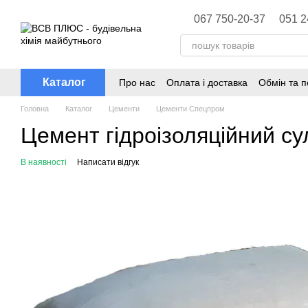
Перейти до основного контенту
067 750-20-37
051 2
Каталог
Про нас
Оплата і доставка
Обмін та 
Головна
Каталог
Цементи
Цементи Спецпром
Цемент гідроізоляційний с
В наявності
Написати відгук