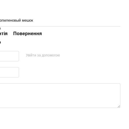
опиленовый мешок
а
нтія
Повернення
р
Увійти за допомогою