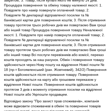
закритою; 3. Товар, після купівлі якого не минуло 14 днів.
Процедура повернення та обміну товару належної якості: 1.
Повідомте про намір повернути оплачений товар; 2.
Повідомте № декларації відправленої посилки та №
банківської картки для повернення коштів; 3. Після отримання
товару протягом трьох робочих днів ми повертаємо Вам гроші
або інший товар Процедура повернення товару Неналежної
якості: 1. Повідомте про намір повернути оплачений товар; 2.
Повідомте № декларації відправленої посилки та №
банківської картки для повернення коштів; 3. Після отримання
товару протягом трьох робочих днів ми повертаємо Вам гроші
або інший товар Всі послуги перевізників або комісії, переказ
коштів проходять за наш рахунок. Обмін і повернення товару
здійснюється через Нову пошту на відділення Нової пошти №
18 (пр-т Богоявленський (ран. Жовтневий), 342/2) Повернення
коштів здійснюється після отримання товару. Повернення
коштів здійснюється на карту або грошовим переказом у
відділення Нової пошти. Повернення коштів здійснюється
протягом 3 днів з моменту отримання посилки на відділенні
Нової пошти або Укрпошти продавцем.
Відповідно закону
"Про захист прав споживачів»
, компанія
може відмовити споживачеві в обміні та поверненні товарів