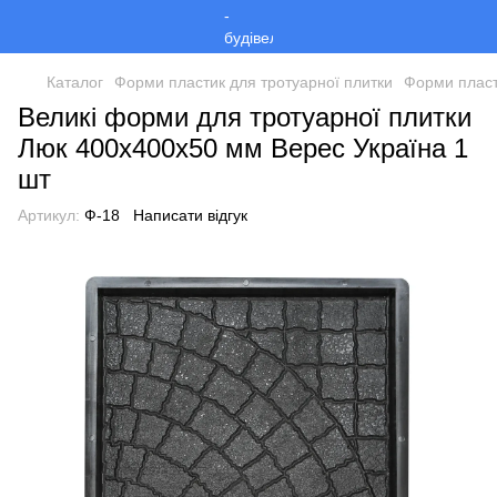
Каталог
Форми пластик для тротуарної плитки
Форми пласт
Великі форми для тротуарної плитки
Люк 400х400х50 мм Верес Україна 1
шт
Артикул:
Ф-18
Написати відгук