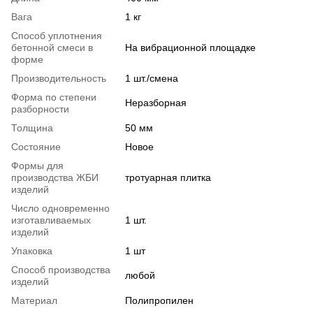
Вага
1 кг
Способ уплотнения
бетонной смеси в
На вибрационной площадке
форме
Производительность
1 шт./смена
Форма по степени
Неразборная
разборности
Толщина
50 мм
Состояние
Новое
Формы для
производства ЖБИ
тротуарная плитка
изделий
Число одновременно
изготавливаемых
1 шт.
изделий
Упаковка
1 шт
Способ производства
любой
изделий
Материал
Полипропилен