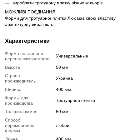
виробляти тротуарну плитку різних кольорів.
МОЖЛИВІ ПОЄДНАННЯ.
Форми для тротуарної плитки Люк має свою властиву
архітектурну виразність.
Характеристики
Форма по степени
Универсальные
переналаживаемости
Высота
50 мм
Страна
Украина
производитель
Ширина
400 мм
Формы для
Тротуарной плитки
производства
Толщина камня
50 мм
Способ
перемещение
любой
формы
Длина
400 мм