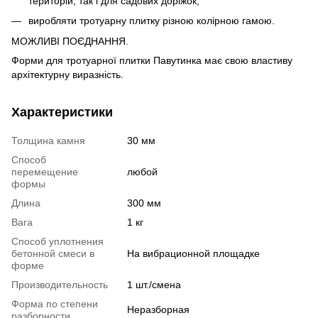
територій, так і для садових доріжок,
виробляти тротуарну плитку різною колірною гамою.
МОЖЛИВІ ПОЄДНАННЯ.
Форми для тротуарної плитки Павутинка має свою властиву
архітектурну виразність.
Характеристики
Толщина камня
30 мм
Способ
перемещение
любой
формы
Длина
300 мм
Вага
1 кг
Способ уплотнения
бетонной смеси в
На вибрационной площадке
форме
Производительность
1 шт./смена
Форма по степени
Неразборная
разборности