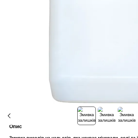
Опис
Змивка висолів на нальотів, яка усуває мінерали, солі та