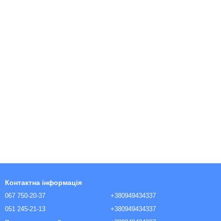
Контактна інформація
067 750-20-37
+380949434337
051 245-21-13
+380949434337