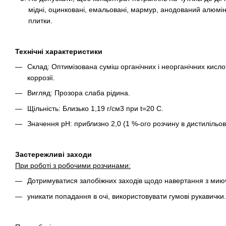
мідні, оцинковані, емальовані, мармур, анодований алюміні
плитки.
Технічні характеристики
Склад: Оптимізована суміш органічних і неорганічних кислот
коррозії.
Вигляд: Прозора слаба рідина.
Щільність: Близько 1,19 г/см3 при t=20 С.
Значення pH: приблизно 2,0 (1 %-ого розчину в дистилільова
Застережливі заходи
При роботі з робочими розчинами:
Дотримуватися запобіжних заходів щодо навертання з мию
уникати попадання в очі, використовувати гумові рукавички.