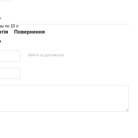
а
ры по 10 л
нтія
Повернення
р
Увійти за допомогою