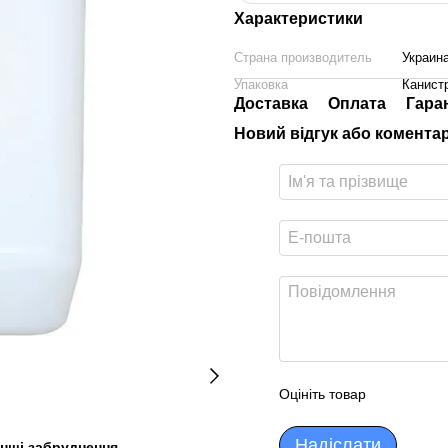
Характеристики
Страна производитель
Украин
Упаковка
Канист
Доставка
Оплата
Гара
Новий відгук або комента
Оцініть товар
Надіслати
 інші забруднення