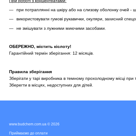
При роботі з концентратами:
при потраплянні на шкіру або на слизову оболонку очей -
використовувати гумові рукавички, окуляри, захисний спец
не змішувати з лужними миючими засобами.
ОБЕРЕЖНО, містить кіслоту!
Гарантійний термін зберігання: 12 місяців.
Правила зберігання
Зберігати у тарі виробника в темному прохолодному місці при т
Зберегти в місцях, недоступних для дітей.
www.budchem.com.ua © 2026
Приймаємо до оплати