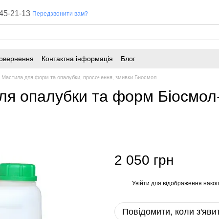
45-21-13
Передзвонити вам?
повернення
Контактна інформація
Блог
Мастила для форм та опалубки, просочення, змивки Биосмол
ля опалубки та форм Біосмол-
2 050 грн
Увійти
для відображення накоп
%
Повідомити, коли з'яви