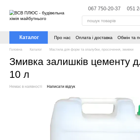
Перейти до основного контенту
067 750-20-37
051 2
Каталог
Про нас
Оплата і доставка
Обмін та 
Головна
Каталог
Мастила для форм та опалубки, просочення, змивки
Змивка залишків цементу д
10 л
Немає в наявності
Написати відгук