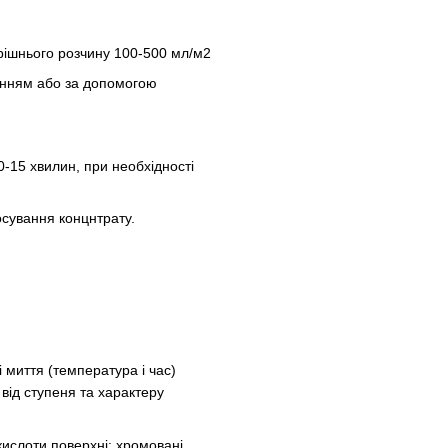
трішнього розчину 100-500 мл/м2
анням або за допомогою
-15 хвилин, при необхідності
сування концнтрату.
 миття (температура і час)
від ступеня та характеру
кислоти поверхні: хромовані,