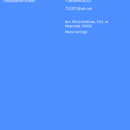
+380949434337
Передзвонити вам?
711337@ukr.net
вул. Веселінівська, 53/1, м.
Миколаїв, 54036
Мапа проїзду