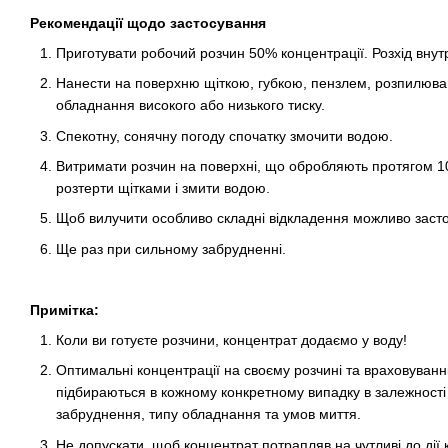
Рекомендації щодо застосування
Приготувати робочий розчин 50% концентрації. Розхід вну
Нанести на поверхню щіткою, губкою, пензлем, розпилюв
обладнання високого або низького тиску.
Спекотну, сонячну погоду спочатку змочити водою.
Витримати розчин на поверхні, що обробляють протягом 10
розтерти щітками і змити водою.
Щоб вилучити особливо складні відкладення можливо засто
Ще раз при сильному забрудненні.
Примітка:
Коли ви готуєте розчини, концентрат додаємо у воду!
Оптимальні концентрації на своєму розчині та враховуванні
підбираються в кожному конкретному випадку в залежності 
забруднення, типу обладнання та умов миття.
Не допускати, щоб концентрат потрапляв на чутливі до дії 