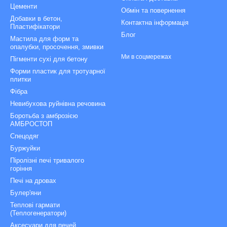
Цементи
Обмін та повернення
Добавки в бетон,
Контактна інформація
Пластифікатори
Блог
Мастила для форм та
опалубки, просочення, змивки
Ми в соцмережах
Пігменти сухі для бетону
Форми пластик для тротуарної
плитки
Фібра
Невибухова руйнівна речовина
Боротьба з амброзією
АМБРОСТОП
Спецодяг
Буржуйки
Піролізні печі тривалого
горіння
Печі на дровах
Булер'яни
Теплові гармати
(Теплогенератори)
Аксесуари для печей