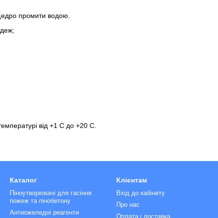
 щедро промити водою.
одеж;
емпературі від +1 С до +20 С.
Каталог
Клієнтам
Піноутворювачі для гасіння
Вхід до кабінету
пожеж та пінобетону
Про нас
Антиожеледні реагенти
Оплата і доставка