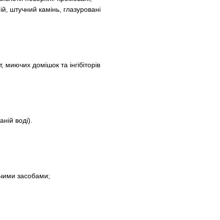
й, штучний камінь, глазуровані
, миючих домішок та інгібіторів
ній воді).
чими засобами;