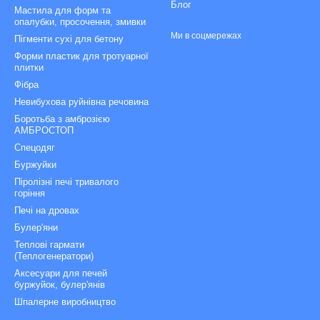
Блог
Мастила для форм та
опалубки, просочення, змивки
Ми в соцмережах
Пігменти сухі для бетону
Форми пластик для тротуарної
плитки
Фібра
Невибухова руйнівна речовина
Боротьба з амброзією
АМБРОСТОП
Спецодяг
Буржуйки
Піролізні печі тривалого
горіння
Печі на дровах
Булер'яни
Теплові гармати
(Теплогенератори)
Аксесуари для печей
буржуйок, булер'янів
Шпалерне виробництво