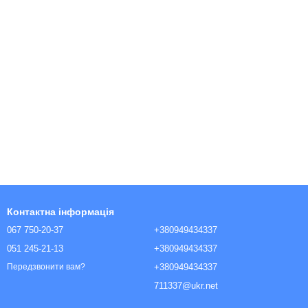
Контактна інформація
067 750-20-37
+380949434337
051 245-21-13
+380949434337
+380949434337
Передзвонити вам?
711337@ukr.net