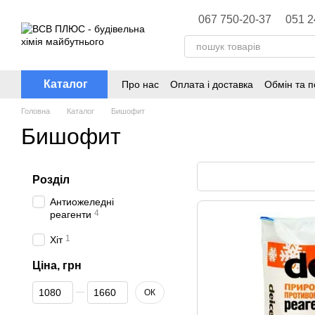
Перейти до основного контенту
067 750-20-37
051 2
Каталог
Про нас
Оплата і доставка
Обмін та 
Головна
Каталог
Бишофит
Бишофит
Розділ
Антиожеледні
4
реагенти
1
Хіт
Ціна, грн
Від Ціна, грн
До Ціна, грн
ОК