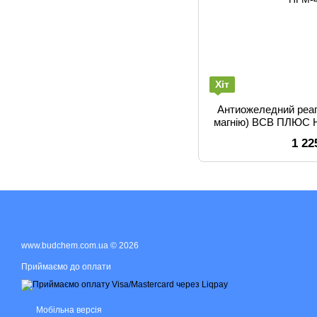
Хіт
Антиожеледний реаг
магнію) ВСВ ПЛЮС Н
1 22
www.budchem.com.ua © 2026
Приймаємо до оплати
Мобільна версія