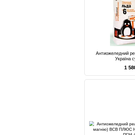
Антиожеледний ре
Україна с
1 58