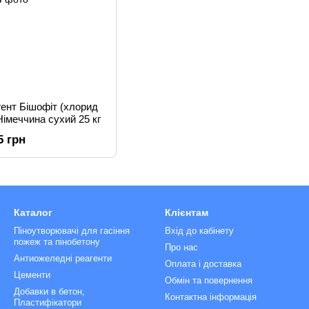
ент Бішофіт (хлорид
імеччина сухий 25 кг
5 грн
Каталог
Клієнтам
Піноутворювачі для гасіння
Вхід до кабінету
пожеж та пінобетону
Про нас
Антиожеледні реагенти
Оплата і доставка
Цементи
Обмін та повернення
Добавки в бетон,
Контактна інформація
Пластифікатори