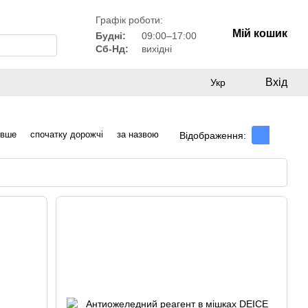
Графік роботи:
Мій кошик
Будні:
09:00–17:00
Сб-Нд:
вихідні
Вхід
Укр
евше
спочатку дорожчі
за назвою
Відображення: