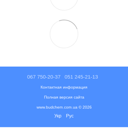
067 750-20-37
051 245-21-13
Контактная информация
Полная версия сайта
www.budchem.com.ua © 2026
Укр
Рус