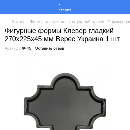
Каталог
Формы пластик для тротуарной плитки
Формы плас
Фигурные формы Клевер гладкий
270х225х45 мм Верес Украина 1 шт
Артикул:
Ф-45
Оставить отзыв