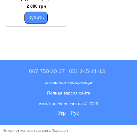
жидкий бочка 200 л
2 880 грн
Купить
067 750-20-37
051 245-21-13
Контактная информация
Полная версия сайта
www.budchem.com.ua © 2026
Укр
Рус
Интернет-магазин создан с Хорошоп