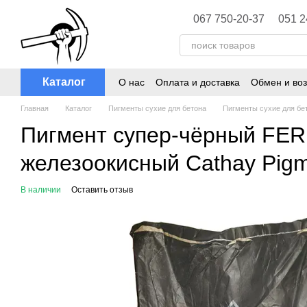
Перейти к основному контенту
067 750-20-37
051 2
Каталог
О нас
Оплата и доставка
Обмен и воз
Главная
Каталог
Пигменты сухие для бетона
Пигменты сухие для бе
Пигмент супер-чёрный FER
железоокисный Cathay Pigm
В наличии
Оставить отзыв