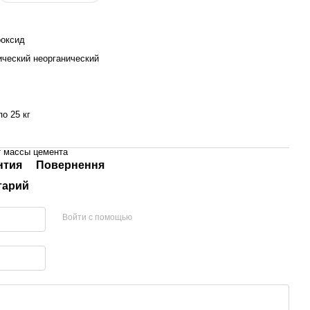
оксид
ический неорганический
о 25 кг
т массы цемента
нтия
Повернення
тарий
Войти с помощью