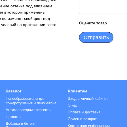
нение оттенка под влиянием
лия в котором применены
 не изменят свой цвет под
Оцените товар
х условий на протяжении всего
Отправить
Каталог
Клиентам
Пенообразователи для
Вход в личный кабинет
пожаротушения и пенобетона
О нас
Антигололедные реагенты
Оплата и доставка
Цементы
Обмен и возврат
Добавки в бетон,
Контактная информация