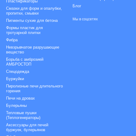
Пластификаторы
Блог
Смазки для форм и опалубки,
пропитки, смывки
Мы в соцсетях
Пигменты сухие для бетона
Формы пластик для
тротуарной плитки
Фибра
Невзрывчатое разрушающее
вещество
Борьба с амброзией
АМБРОСТОП
Спецодежда
Буржуйки
Пиролизные печи длительного
горения
Печи на дровах
Булерьяны
Тепловые пушки
(Теплогенераторы)
Аксессуары для печей
буржуек, булерьянов