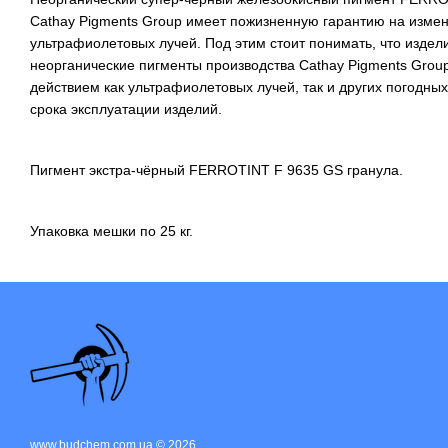
Cathay Pigments Group имеет пожизненную гарантию на изме
ультрафиолетовых лучей. Под этим стоит понимать, что изде
неорганические пигменты производства Cathay Pigments Group
действием как ультрафиолетовых лучей, так и других погодны
срока эксплуатации изделий.
Пигмент экстра-чёрный FERROTINT F 9635 GS гранула.
Упаковка мешки по 25 кг.
www.budchem.com.ua © 2026