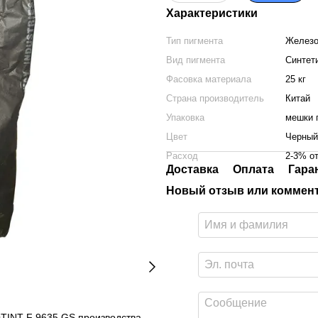
Характеристики
Тип пигмента
Железо
Вид пигмента
Синтет
Фасовка материала
25 кг
Страна производитель
Китай
Упаковка
мешки п
Цвет
Черный
Расход
2-3% о
Доставка
Оплата
Гара
Новый отзыв или коммен
TINT F 9635 GS производства