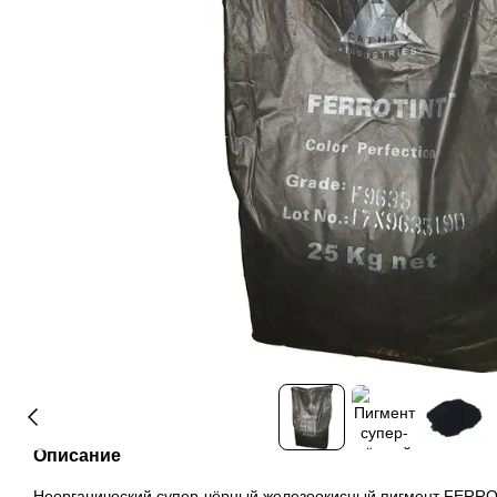
Описание
Неорганический супер-чёрный железоокисный пигмент FERRO