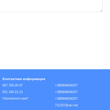
Контактная информация
067 750-20-37
+380949434337
051 245-21-13
+380949434337
+380949434337
Перезвонить вам?
711337@ukr.net