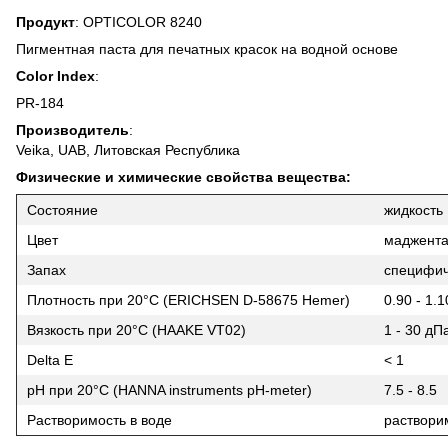
Продукт
: OPTICOLOR 8240
Пигментная паста для печатных красок на водной основе
Color Index
:
PR-184
Производитель
:
Veika, UAB, Литовская Республика
Физические и химические свойства вещества:
Состояние
жидкость
Цвет
маджент
Запах
специфи
Плотность при 20°С (ERICHSEN D-58675 Hemer)
0.90 - 1.1
Вязкость при 20°С (HAAKE VT02)
1 - 30 дП
Delta E
< 1
pH при 20°С (HANNA instruments pH-meter)
7.5 - 8.5
Растворимость в воде
раствори