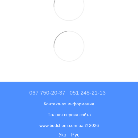
067 750-20-37
051 245-21-13
Контактная информация
Полная версия сайта
www.budchem.com.ua © 2026
Укр
Рус