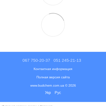
067 750-20-37
051 245-21-13
Контактная информация
Полная версия сайта
www.budchem.com.ua © 2026
Укр
Рус