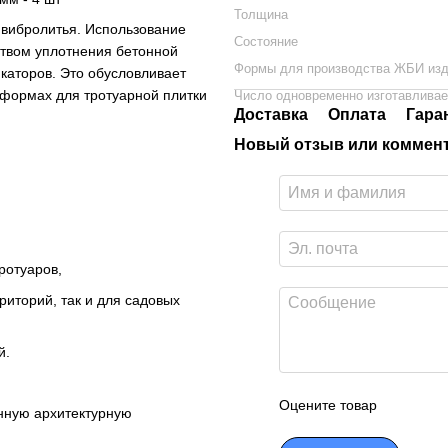
Толщина
 вибролитья. Использование
Состояние
ством уплотнения бетонной
Формы для производства ЖБИ из
каторов. Это обусловливает
 формах
для тротуарной плитки
Число одновременно изготавлива
Доставка
Оплата
Гара
Новый отзыв или коммен
ротуаров,
иторий, так и для садовых
й.
Оцените товар
нную архитектурную