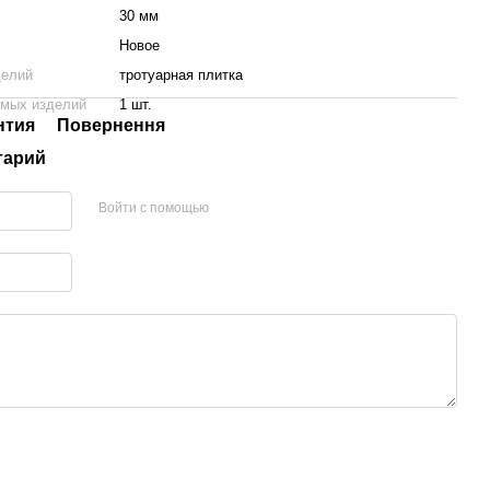
30 мм
Новое
делий
тротуарная плитка
емых изделий
1 шт.
нтия
Повернення
тарий
Войти с помощью