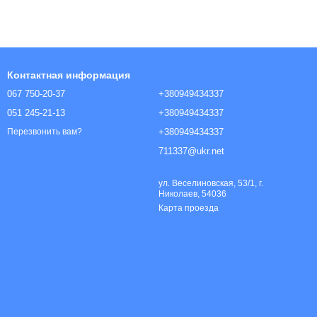
Контактная информация
067 750-20-37
+380949434337
051 245-21-13
+380949434337
+380949434337
Перезвонить вам?
711337@ukr.net
ул. Веселиновская, 53/1, г.
Николаев, 54036
Карта проезда