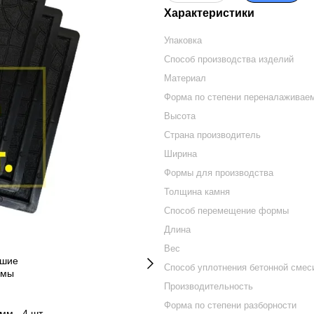
Характеристики
Упаковка
Способ производства изделий
Материал
Форма по степени переналаживае
Высота
Страна производитель
Ширина
Формы для производства
Толщина камня
Способ перемещение формы
Длина
Вес
Способ уплотнения бетонной смес
Производительность
Форма по степени разборности
мм - 4 шт