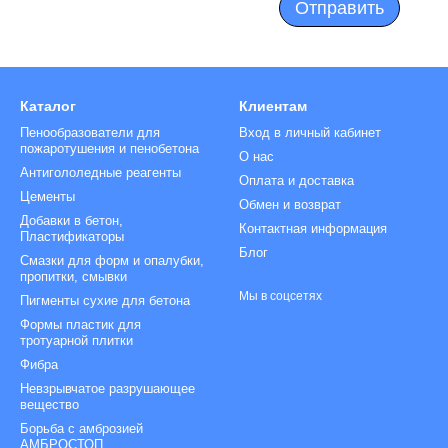
Отправить
Каталог
Клиентам
Пенообразователи для
Вход в личный кабинет
пожаротушения и пенобетона
О нас
Антигололедные реагенты
Оплата и доставка
Цементы
Обмен и возврат
Добавки в бетон,
Контактная информация
Пластификаторы
Блог
Смазки для форм и опалубки,
пропитки, смывки
Мы в соцсетях
Пигменты сухие для бетона
Формы пластик для
тротуарной плитки
Фибра
Невзрывчатое разрушающее
вещество
Борьба с амброзией
АМБРОСТОП