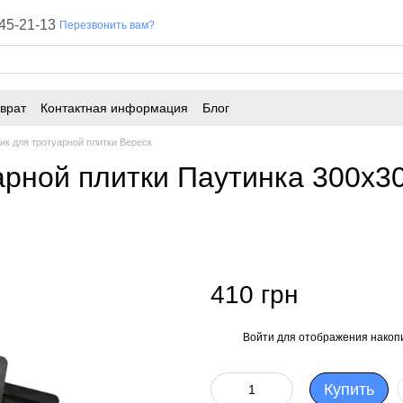
45-21-13
Перезвонить вам?
врат
Контактная информация
Блог
к для тротуарной плитки Вереск
рной плитки Паутинка 300х3
410 грн
Войти
для отображения накопи
%
Купить