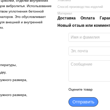
Упаковка
цоколей, отделки внутренних
дом вибролитья. Использование
Способ производства изделий
ством уплотнения бетонной
Материал
каторов. Это обусловливает
Доставка
Оплата
Гара
для внешней и внутренней
Новый отзыв или коммен
ях.
мпературы,
дку,
 нужного размера,
Оцените товар
 нужного размера,
Отправить