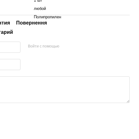
1 шт
любой
Полипропилен
нтия
Повернення
тарий
Войти с помощью