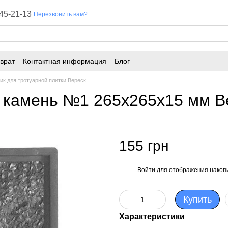
45-21-13
Перезвонить вам?
врат
Контактная информация
Блог
к для тротуарной плитки Вереск
камень №1 265х265х15 мм Ве
155 грн
Войти
для отображения накопи
%
Купить
Характеристики