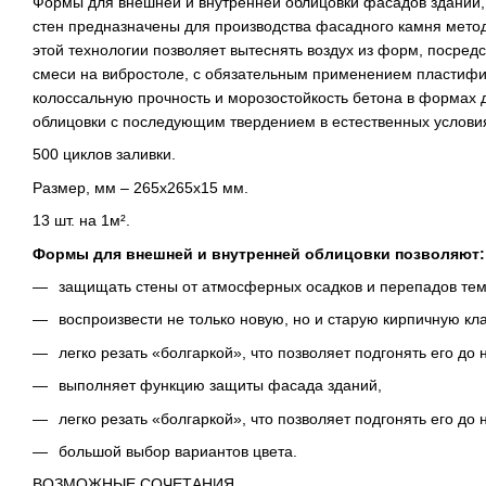
Формы для внешней и внутренней облицовки фасадов зданий, 
стен предназначены для производства фасадного камня мето
этой технологии позволяет вытеснять воздух из форм, посред
смеси на вибростоле, с обязательным применением пластифи
колоссальную прочность и морозостойкость бетона в формах 
облицовки с последующим твердением в естественных услови
500 циклов заливки.
Размер, мм – 265х265х15 мм.
13 шт. на 1м².
Формы для внешней и внутренней облицовки позволяют:
защищать стены от атмосферных осадков и перепадов те
воспроизвести не только новую, но и старую кирпичную кла
легко резать «болгаркой», что позволяет подгонять его до
выполняет функцию защиты фасада зданий,
легко резать «болгаркой», что позволяет подгонять его до
большой выбор вариантов цвета.
ВОЗМОЖНЫЕ СОЧЕТАНИЯ.