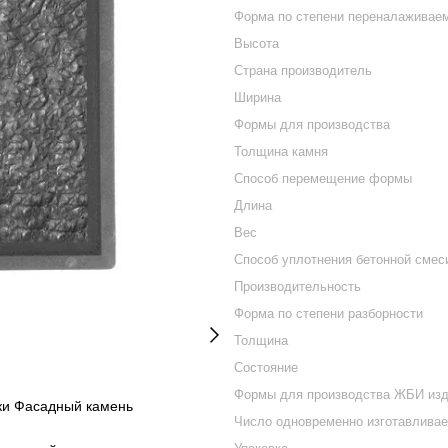
Форма по степени переналаживае
Высота
Страна производитель
Ширина
Формы для производства
Толщина камня
Способ перемещение формы
Длина
Вес
Способ уплотнения бетонной смес
Производительность
Форма по степени разборности
Толщина
Состояние
Формы для производства ЖБИ из
ки Фасадный камень
Число одновременно изготавлива