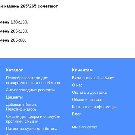
 камень 265*265 сочетают
мень 130х130,
мень 265х130,
мень 265х60.
Каталог
Клиентам
Пенообразователи для
Вход в личный кабинет
пожаротушения и пенобетона
О нас
Антигололедные реагенты
Оплата и доставка
Цементы
Обмен и возврат
Добавки в бетон,
Контактная информация
Пластификаторы
Блог
Смазки для форм и опалубки,
пропитки, смывки
Мы в соцсетях
Пигменты сухие для бетона