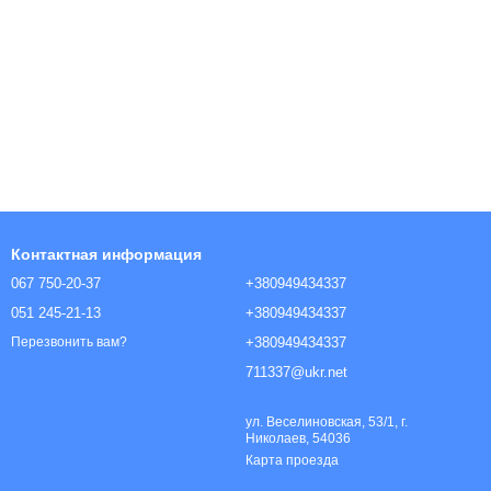
Контактная информация
067 750-20-37
+380949434337
051 245-21-13
+380949434337
+380949434337
Перезвонить вам?
711337@ukr.net
ул. Веселиновская, 53/1, г.
Николаев, 54036
Карта проезда