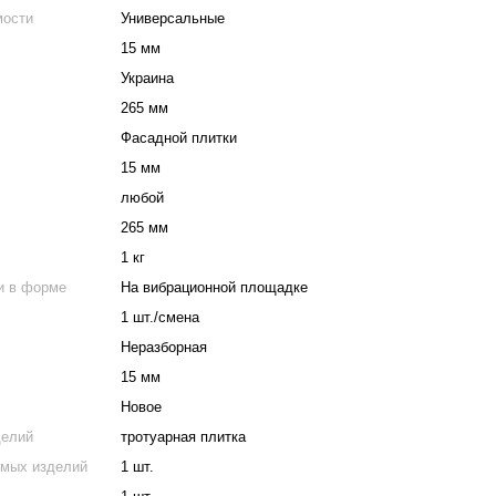
мости
Универсальные
15 мм
Украина
265 мм
Фасадной плитки
15 мм
любой
265 мм
1 кг
и в форме
На вибрационной площадке
1 шт./смена
Неразборная
15 мм
Новое
делий
тротуарная плитка
емых изделий
1 шт.