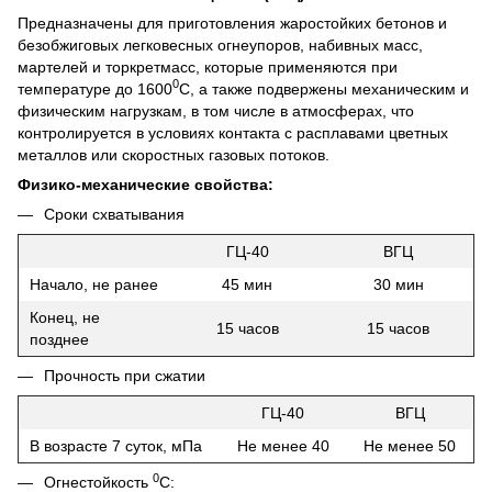
Предназначены для приготовления жаростойких бетонов и
безобжиговых легковесных огнеупоров, набивных масс,
мартелей и торкретмасс, которые применяются при
0
температуре до 1600
С, а также подвержены механическим и
физическим нагрузкам, в том числе в атмосферах, что
контролируется в условиях контакта с расплавами цветных
металлов или скоростных газовых потоков.
Физико-механические свойства:
Сроки схватывания
ГЦ-40
ВГЦ
Начало, не ранее
45 мин
30 мин
Конец, не
15 часов
15 часов
позднее
Прочность при сжатии
ГЦ-40
ВГЦ
В возрасте 7 суток, мПа
Не менее 40
Не менее 50
0
Огнестойкость
С: