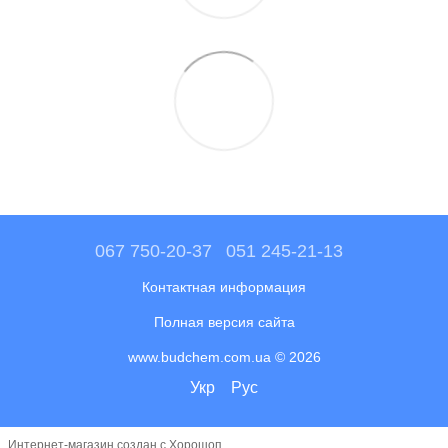
067 750-20-37
051 245-21-13
Контактная информация
Полная версия сайта
www.budchem.com.ua © 2026
Укр
Рус
Интернет-магазин создан с Хорошоп