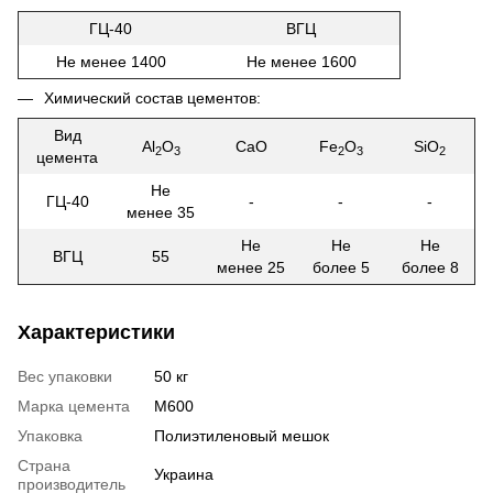
ГЦ-40
ВГЦ
Не менее 1400
Не менее 1600
Химический состав цементов:
Вид
Al
O
CaO
Fe
O
SiO
2
3
2
3
2
цемента
Не
ГЦ-40
-
-
-
менее 35
Не
Не
Не
ВГЦ
55
менее 25
более 5
более 8
Характеристики
Вес упаковки
50 кг
Марка цемента
М600
Упаковка
Полиэтиленовый мешок
Страна
Украина
производитель